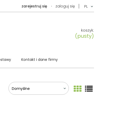
zarejestruj się
zaloguj się
koszyk:
(pusty)
ostawy
Kontakt i dane firmy