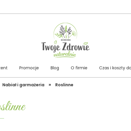
zent
Promocje
Blog
O firmie
Czas i koszty d
»
Nabiał i garmażeria
Roslinne
linne