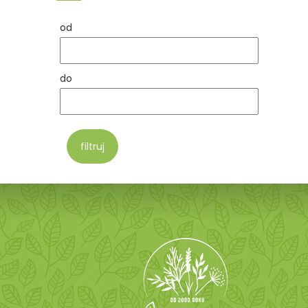
od
do
filtruj