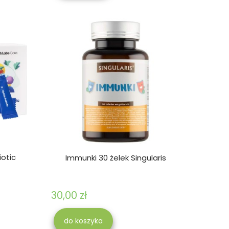
otic
Immunki 30 żelek Singularis
30,00 zł
do koszyka