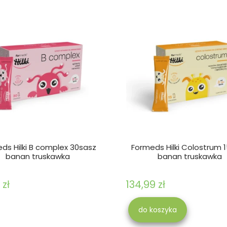
ds Hilki B complex 30sasz
Formeds Hilki Colostrum 
banan truskawka
banan truskawka
 zł
134,99 zł
do koszyka