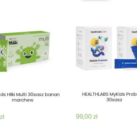
HEALTHLABS MyKids Probi
s Hilki Multi 30sasz banan
30sasz
marchew
99,00 zł
zł