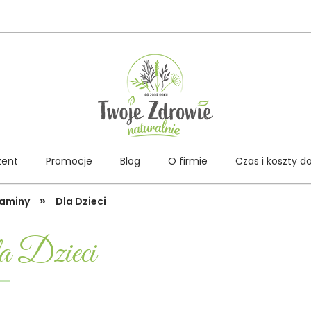
zent
Promocje
Blog
O firmie
Czas i koszty d
»
aminy
Dla Dzieci
 Dzieci