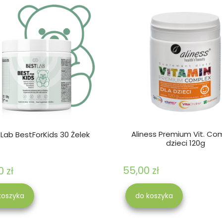
Aliness Premium Vit. Co
Lab BestForKids 30 Żelek
dzieci 120g
55,00 zł
0 zł
koszyka
do koszyka