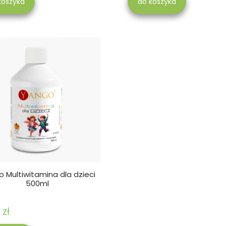
koszyka
do koszyka
 Multiwitamina dla dzieci
500ml
 zł