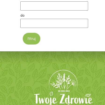
do
filtruj