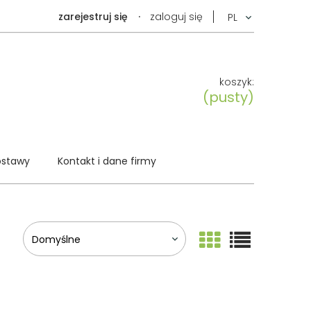
zarejestruj się
zaloguj się
koszyk:
(pusty)
ostawy
Kontakt i dane firmy