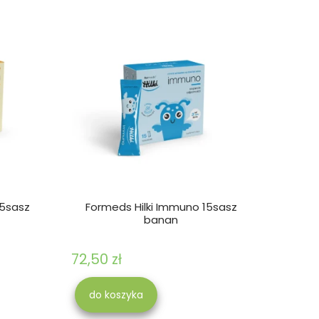
15sasz
Formeds Hilki Immuno 15sasz
banan
72,50 zł
do koszyka